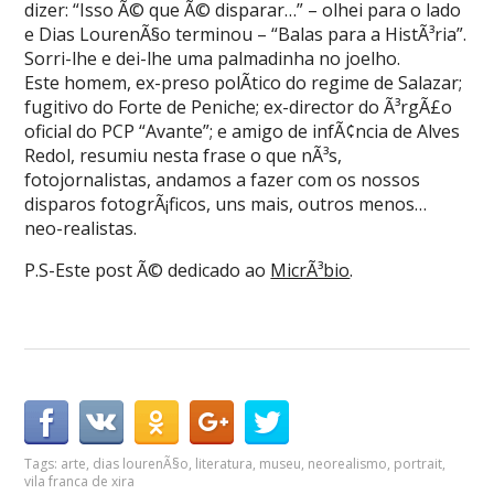
dizer: “Isso Ã© que Ã© disparar…” – olhei para o lado
e Dias LourenÃ§o terminou – “Balas para a HistÃ³ria”.
Sorri-lhe e dei-lhe uma palmadinha no joelho.
Este homem, ex-preso polÃ­tico do regime de Salazar;
fugitivo do Forte de Peniche; ex-director do Ã³rgÃ£o
oficial do PCP “Avante”; e amigo de infÃ¢ncia de Alves
Redol, resumiu nesta frase o que nÃ³s,
fotojornalistas, andamos a fazer com os nossos
disparos fotogrÃ¡ficos, uns mais, outros menos…
neo-realistas.
P.S-Este post Ã© dedicado ao
MicrÃ³bio
.
Tags:
arte
,
dias lourenÃ§o
,
literatura
,
museu
,
neorealismo
,
portrait
,
vila franca de xira