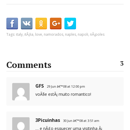
Tags:
italy
,
itÃ¡lia
,
love
,
namorados
,
naples
,
napoli
,
nÃ¡poles
Comments
3
GFS
29 Jun â€™08 at 12:00 pm
voÃ§e estÃ¡ muito romantico!
3Picuinhas
30 Jun â€™08 at 3:51 am
… e nÃ£o esquecer uma visitinha Ã¡