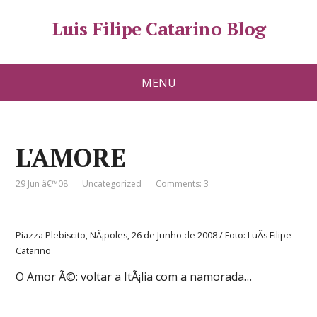
Luis Filipe Catarino Blog
MENU
L'AMORE
29 Jun â€™08
Uncategorized
Comments: 3
Piazza Plebiscito, NÃ¡poles, 26 de Junho de 2008 / Foto: LuÃ­s Filipe
Catarino
O Amor Ã©: voltar a ItÃ¡lia com a namorada…