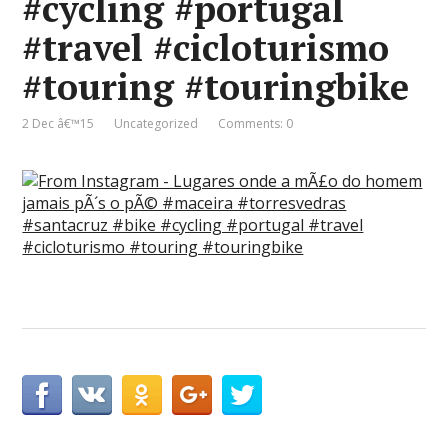
#cycling #portugal
#travel #cicloturismo
#touring #touringbike
2 Dec â€™15
Uncategorized
Comments: 0