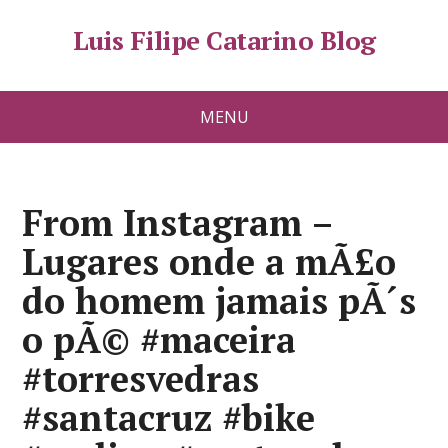
Luis Filipe Catarino Blog
MENU
From Instagram –
Lugares onde a mÃ£o
do homem jamais pÃ´s
o pÃ© #maceira
#torresvedras
#santacruz #bike