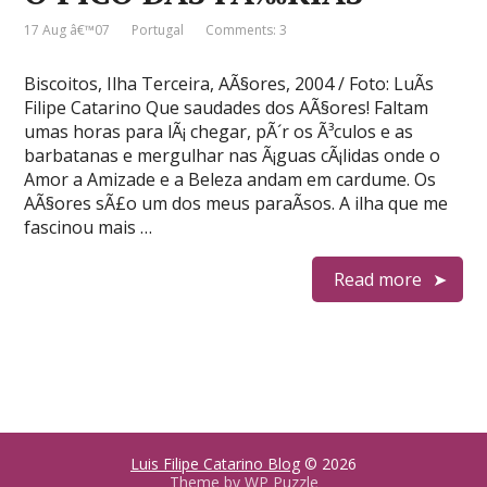
17 Aug â€™07
Portugal
Comments: 3
Biscoitos, Ilha Terceira, AÃ§ores, 2004 / Foto: LuÃ­s
Filipe Catarino Que saudades dos AÃ§ores! Faltam
umas horas para lÃ¡ chegar, pÃ´r os Ã³culos e as
barbatanas e mergulhar nas Ã¡guas cÃ¡lidas onde o
Amor a Amizade e a Beleza andam em cardume. Os
AÃ§ores sÃ£o um dos meus paraÃ­sos. A ilha que me
fascinou mais …
Read more
Luis Filipe Catarino Blog
© 2026
Theme by
WP Puzzle