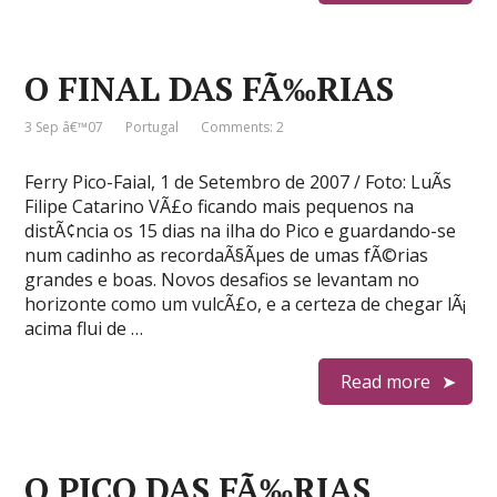
O FINAL DAS FÃ‰RIAS
3 Sep â€™07
Portugal
Comments: 2
Ferry Pico-Faial, 1 de Setembro de 2007 / Foto: LuÃ­s
Filipe Catarino VÃ£o ficando mais pequenos na
distÃ¢ncia os 15 dias na ilha do Pico e guardando-se
num cadinho as recordaÃ§Ãµes de umas fÃ©rias
grandes e boas. Novos desafios se levantam no
horizonte como um vulcÃ£o, e a certeza de chegar lÃ¡
acima flui de …
Read more
O PICO DAS FÃ‰RIAS