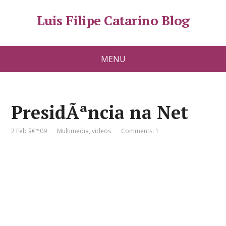
Luis Filipe Catarino Blog
MENU
PresidÃªncia na Net
2 Feb â€™09
Multimedia
,
videos
Comments: 1