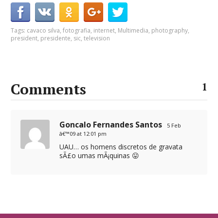
Tags:
cavaco silva
,
fotografia
,
internet
,
Multimedia
,
photography
,
president
,
presidente
,
sic
,
television
Comments
1
Goncalo Fernandes Santos
5 Feb
â€™09 at 12:01 pm
UAU… os homens discretos de gravata
sÃ£o umas mÃ¡quinas 😛