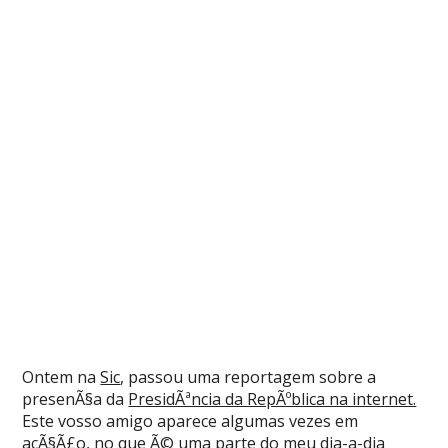
Ontem na
Sic
, passou uma reportagem sobre a
presenÃ§a da
PresidÃªncia da RepÃºblica na internet.
Este vosso amigo aparece algumas vezes em
acÃ§Ã£o, no que Ã© uma parte do meu dia-a-dia