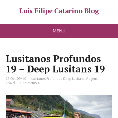
Luis Filipe Catarino Blog
MENU
Lusitanos Profundos
19 – Deep Lusitans 19
27 Oct â€™10
Lusitanos Profundos-Deep Lusitans
,
Viagens-
Travel
Comments: 0