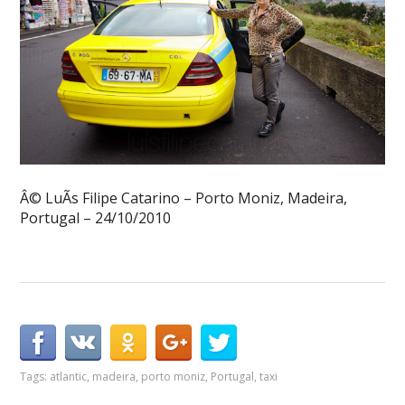
Â© LuÃ­s Filipe Catarino – Porto Moniz, Madeira,
Portugal – 24/10/2010
Tags:
atlantic
,
madeira
,
porto moniz
,
Portugal
,
taxi