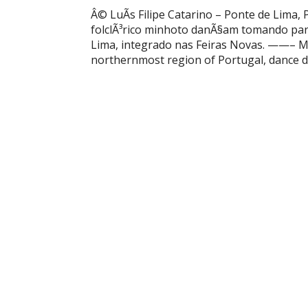
Â© LuÃ­s Filipe Catarino – Ponte de Lima
folclÃ³rico minhoto danÃ§am tomando part
Lima, integrado nas Feiras Novas. ——– M
northernmost region of Portugal, dance du