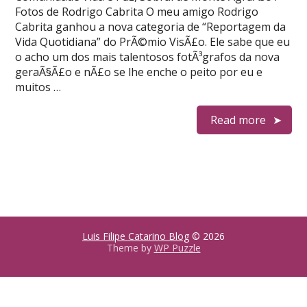
Fotos de Rodrigo Cabrita O meu amigo Rodrigo
Cabrita ganhou a nova categoria de “Reportagem da
Vida Quotidiana” do PrÃ©mio VisÃ£o. Ele sabe que eu
o acho um dos mais talentosos fotÃ³grafos da nova
geraÃ§Ã£o e nÃ£o se lhe enche o peito por eu e
muitos …
Read more
Luis Filipe Catarino Blog
© 2026
Theme by
WP Puzzle