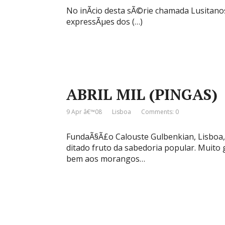
No inÃ­cio desta sÃ©rie chamada Lusitanos
expressÃµes dos (…)
ABRIL MIL (PINGAS)
9 Apr â€™08
Lisboa
Comments: 0
FundaÃ§Ã£o Calouste Gulbenkian, Lisboa, 8 
ditado fruto da sabedoria popular. Muito 
bem aos morangos…